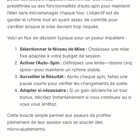
prédéfinies ou des fonctionnalités d’auto‑spin pour maintenir
l’élan sans micromanager chaque tour. L’objectif est de
garder le rythme tout en ayant assez de contrôle pour
s’arrêter lorsque la mise devient trop risquée.
Voici un flux de décision typique pour un joueur impatient :
Sélectionner le Niveau de Mise :
Choisissez une mise
fixe adaptée à votre budget de session.
Activer l’Auto‑Spin :
Définissez une limite—disons cinq
spins—pour maintenir un rythme stable.
Surveiller le Résultat :
Après chaque spin, faites une
pause courte pour vérifier les changements de solde.
Adapter si nécessaire :
Si un gain déclenche un tour
bonus, décidez instantanément si vous continuez ou si
vous vous arrêtez.
Cette boucle simple permet aux joueurs de profiter
pleinement de leur session sans se soucier des
micro‑ajustements.