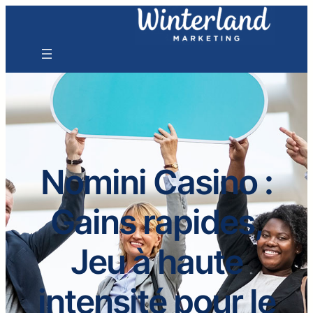
Nomini Casino :
Gains rapides,
Jeu à haute
intensité pour le