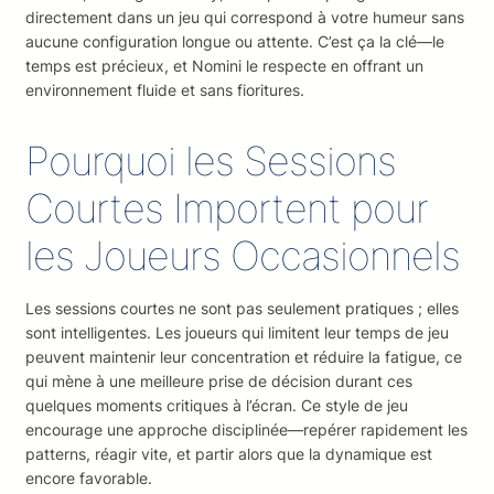
directement dans un jeu qui correspond à votre humeur sans
aucune configuration longue ou attente. C’est ça la clé—le
temps est précieux, et Nomini le respecte en offrant un
environnement fluide et sans fioritures.
Pourquoi les Sessions
Courtes Importent pour
les Joueurs Occasionnels
Les sessions courtes ne sont pas seulement pratiques ; elles
sont intelligentes. Les joueurs qui limitent leur temps de jeu
peuvent maintenir leur concentration et réduire la fatigue, ce
qui mène à une meilleure prise de décision durant ces
quelques moments critiques à l’écran. Ce style de jeu
encourage une approche disciplinée—repérer rapidement les
patterns, réagir vite, et partir alors que la dynamique est
encore favorable.