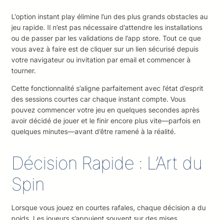
L’option instant play élimine l’un des plus grands obstacles au
jeu rapide. Il n’est pas nécessaire d’attendre les installations
ou de passer par les validations de l’app store. Tout ce que
vous avez à faire est de cliquer sur un lien sécurisé depuis
votre navigateur ou invitation par email et commencer à
tourner.
Cette fonctionnalité s’aligne parfaitement avec l’état d’esprit
des sessions courtes car chaque instant compte. Vous
pouvez commencer votre jeu en quelques secondes après
avoir décidé de jouer et le finir encore plus vite—parfois en
quelques minutes—avant d’être ramené à la réalité.
Décision Rapide : L’Art du
Spin
Lorsque vous jouez en courtes rafales, chaque décision a du
poids. Les joueurs s’appuient souvent sur des mises