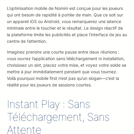
L’optimisation mobile de Nomini est conçue pour les joueurs
qui ont besoin de rapidité à portée de main. Que ce soit sur
un appareil iOS ou Android, vous remarquerez une latence
minimale entre le toucher et le résultat. Le design réactif de
la plateforme limite les publicités et place l’interface de jeu au
centre de l’attention.
Imaginez prendre une courte pause entre deux réunions :
vous ouvrez l’application sans téléchargement ni installation,
choisissez un slot, placez votre mise, et voyez votre solde se
mettre à jour immédiatement pendant que vous tournez.
Voilà pourquoi mobile first n’est pas qu’un slogan—c’est la
réalité pour les joueurs de sessions courtes.
Instant Play : Sans
Téléchargement, Sans
Attente