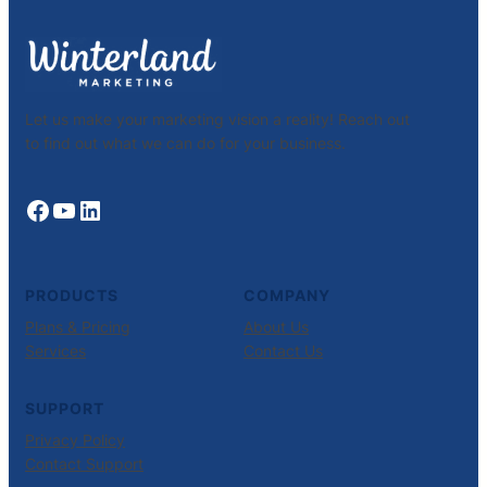
Let us make your marketing vision a reality! Reach out
to find out what we can do for your business.
Facebook
YouTube
LinkedIn
PRODUCTS
COMPANY
Plans & Pricing
About Us
Services
Contact Us
SUPPORT
Privacy Policy
Contact Support