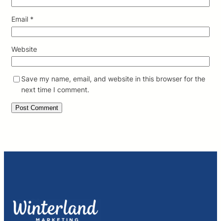
Email
*
Website
Save my name, email, and website in this browser for the
next time I comment.