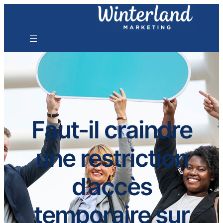
Faut-il craindre
une restriction
d’accès
temporaire sur