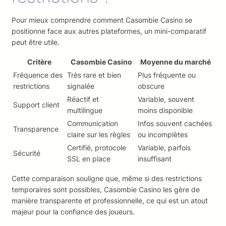
Pour mieux comprendre comment Casombie Casino se
positionne face aux autres plateformes, un mini-comparatif
peut être utile.
Critère
Casombie Casino
Moyenne du marché
Fréquence des
Très rare et bien
Plus fréquente ou
restrictions
signalée
obscure
Réactif et
Variable, souvent
Support client
multilingue
moins disponible
Communication
Infos souvent cachées
Transparence
claire sur les règles
ou incomplètes
Certifié, protocole
Variable, parfois
Sécurité
SSL en place
insuffisant
Cette comparaison souligne que, même si des restrictions
temporaires sont possibles, Casombie Casino les gère de
manière transparente et professionnelle, ce qui est un atout
majeur pour la confiance des joueurs.