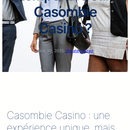
Casombie
Casino ?
·
Nov 30, 2025
·
Uncategorized
Casombie Casino : une
expérience unique, mais