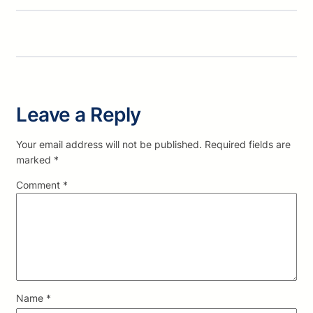
Leave a Reply
Your email address will not be published.
Required fields are
marked
*
Comment
*
Name
*