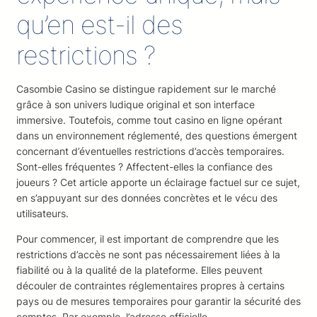
qu’en est-il des
restrictions ?
Casombie Casino se distingue rapidement sur le marché
grâce à son univers ludique original et son interface
immersive. Toutefois, comme tout casino en ligne opérant
dans un environnement réglementé, des questions émergent
concernant d’éventuelles restrictions d’accès temporaires.
Sont-elles fréquentes ? Affectent-elles la confiance des
joueurs ? Cet article apporte un éclairage factuel sur ce sujet,
en s’appuyant sur des données concrètes et le vécu des
utilisateurs.
Pour commencer, il est important de comprendre que les
restrictions d’accès ne sont pas nécessairement liées à la
fiabilité ou à la qualité de la plateforme. Elles peuvent
découler de contraintes réglementaires propres à certains
pays ou de mesures temporaires pour garantir la sécurité des
comptes. Par exemple, l’adresse officielle