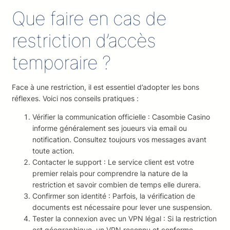
Que faire en cas de
restriction d’accès
temporaire ?
Face à une restriction, il est essentiel d’adopter les bons
réflexes. Voici nos conseils pratiques :
Vérifier la communication officielle : Casombie Casino
informe généralement ses joueurs via email ou
notification. Consultez toujours vos messages avant
toute action.
Contacter le support : Le service client est votre
premier relais pour comprendre la nature de la
restriction et savoir combien de temps elle durera.
Confirmer son identité : Parfois, la vérification de
documents est nécessaire pour lever une suspension.
Tester la connexion avec un VPN légal : Si la restriction
est géographique, un VPN reconnu et conforme