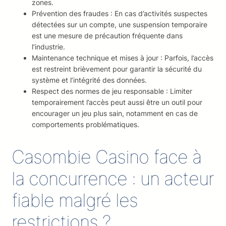
zones.
Prévention des fraudes : En cas d’activités suspectes
détectées sur un compte, une suspension temporaire
est une mesure de précaution fréquente dans
l’industrie.
Maintenance technique et mises à jour : Parfois, l’accès
est restreint brièvement pour garantir la sécurité du
système et l’intégrité des données.
Respect des normes de jeu responsable : Limiter
temporairement l’accès peut aussi être un outil pour
encourager un jeu plus sain, notamment en cas de
comportements problématiques.
Casombie Casino face à
la concurrence : un acteur
fiable malgré les
restrictions ?