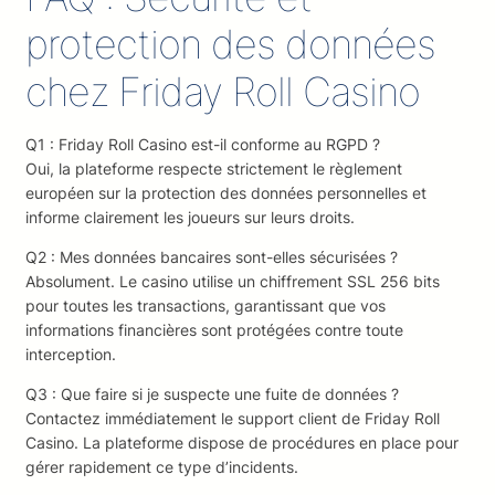
protection des données
chez Friday Roll Casino
Q1 : Friday Roll Casino est-il conforme au RGPD ?
Oui, la plateforme respecte strictement le règlement
européen sur la protection des données personnelles et
informe clairement les joueurs sur leurs droits.
Q2 : Mes données bancaires sont-elles sécurisées ?
Absolument. Le casino utilise un chiffrement SSL 256 bits
pour toutes les transactions, garantissant que vos
informations financières sont protégées contre toute
interception.
Q3 : Que faire si je suspecte une fuite de données ?
Contactez immédiatement le support client de Friday Roll
Casino. La plateforme dispose de procédures en place pour
gérer rapidement ce type d’incidents.