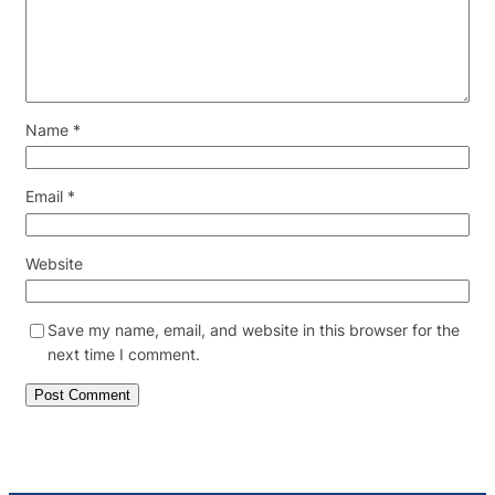
Name
*
Email
*
Website
Save my name, email, and website in this browser for the
next time I comment.